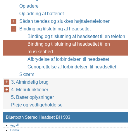
Opladere
Opladning af batteriet
Sådan tændes og slukkes højttalertelefonen
Binding og tilslutning af headsettet
Binding og tilslutning af headsettet til en telefon
Binding og tilslutning af headsettet til en
musikenhed
Afbrydelse af forbindelsen til headsettet
Genoprettelse af forbindelsen til headsettet
Skærm
3. Almindelig brug
4. Menufunktioner
5. Batterioplysninger
Pleje og vedligeholdelse
Bluetooth Stereo Headset BH 903
العربية
Dansk