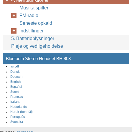
4. Menufunktioner
Musikafspiller
FM-radio
Seneste opkald
Indstillinger
5. Batterioplysninger
Pleje og vedligeholdelse
Bluetooth Stereo Headset BH 903
العربية
Dansk
Deutsch
English
Español
Suomi
Français
Italiano
Nederlands
Norsk (bokmål)‎
Português‎
Svenska
Powered by
helpdoc.net