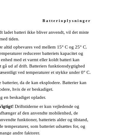
B a t t e r i o p l y s n i n g e r
dt ladet batteri ikke bliver anvendt, vil det miste
med tiden.
bør altid opbevares ved mellem 15° C og 25° C.
emperaturer reducerer batteriets kapacitet og
 enhed med et varmt eller koldt batteri kan
t gå ud af drift. Batteriers funktionsdygtighed
væsentligt ved temperaturer et stykke under 0° C.
 batterier, da de kan eksplodere. Batterier kan
odere, hvis de er beskadiget.
ig en beskadiget oplader.
Vigtigt!
Driftstiderne er kun vejledende og
afhænger af den anvendte mobilenhed, de
anvendte funktioner, batteriets alder og tilstand,
de temperaturer, som batteriet udsættes for, og
mange andre faktorer.