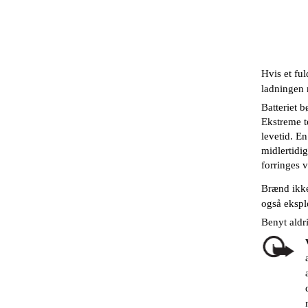
Hvis et ful
ladningen 
Batteriet 
Ekstreme t
levetid. En
midlertidig
forringes 
Brænd ikke
også ekspl
Benyt aldr