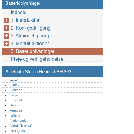
Batterioplysninger
Indhold
1. Introduktion
2. Kom godt i gang
3. Almindelig brug
4. Menufunktioner
5. Batterioplysninger
Pleje og vedligeholdelse
Bluetooth Stereo Headset BH 903
العربية
Dansk
Deutsch
English
Español
Suomi
Français
Italiano
Nederlands
Norsk (bokmål)‎
Português‎