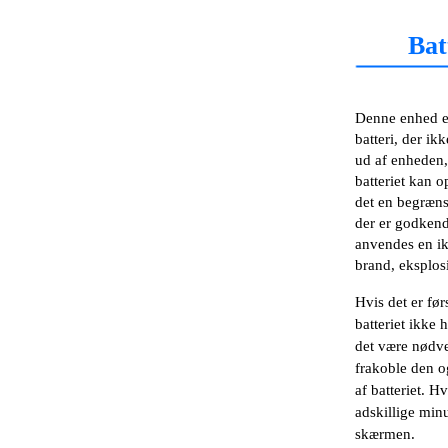
Bat
Denne enhed er
batteri, der ik
ud af enheden
batteriet kan 
det en begræns
der er godkend
anvendes en ik
brand, eksplosi
Hvis det er før
batteriet ikke 
det være nødven
frakoble den og
af batteriet. Hv
adskillige min
skærmen.