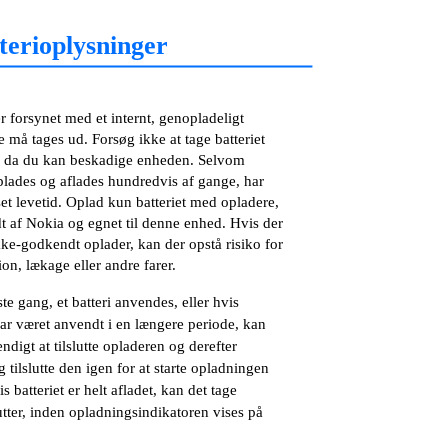
terioplysninger
 forsynet med et internt, genopladeligt
ke må tages ud. Forsøg ikke at tage batteriet
, da du kan beskadige enheden. Selvom
oplades og aflades hundredvis af gange, har
et levetid. Oplad kun batteriet med opladere,
t af Nokia og egnet til denne enhed. Hvis der
ke-godkendt oplader, kan der opstå risiko for
on, lækage eller andre farer.
ste gang, et batteri anvendes, eller hvis
har været anvendt i en længere periode, kan
digt at tilslutte opladeren og derefter
 tilslutte den igen for at starte opladningen
is batteriet er helt afladet, kan det tage
utter, inden opladningsindikatoren vises på