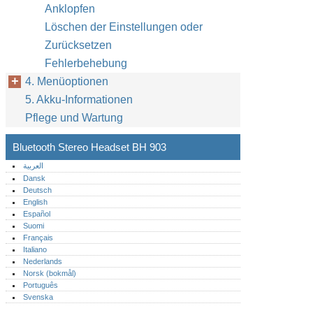
Anklopfen
Löschen der Einstellungen oder
Zurücksetzen
Fehlerbehebung
4. Menüoptionen
5. Akku-Informationen
Pflege und Wartung
Bluetooth Stereo Headset BH 903
العربية
Dansk
Deutsch
English
Español
Suomi
Français
Italiano
Nederlands
Norsk (bokmål)‎
Português‎
Svenska