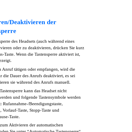
ren/Deaktivieren der
sperre
sperre des Headsets (auch während eines
ivieren oder zu deaktivieren, drücken Sie kurz
s-Taste. Wenn die Tastensperre aktiviert ist,
ezeigt.
 Anruf tätigen oder empfangen, wird die
r die Dauer des Anrufs deaktiviert, es sei
vieren sie während des Anrufs manuell.
r Tastensperre kann das Headset nicht
 werden und folgende Tastensymbole werden
gt: Rufannahme-/Beendigungstaste,
, Vorlauf-Taste, Stopp-Taste und
ause-Taste.
 zum Aktivieren der automatischen
inden Sie unter “Automatische Tastensperre“