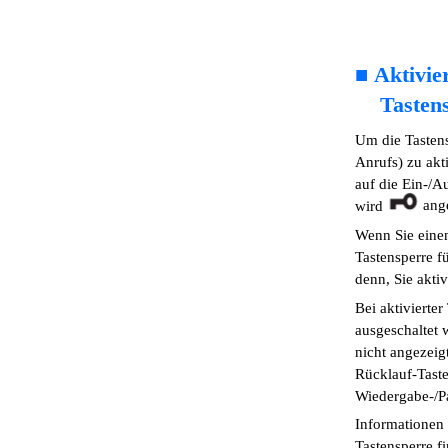
■
Aktivie
Tasten
Um die Tasten
Anrufs) zu akt
auf die Ein-/Au
ang
wird
Wenn Sie einen
Tastensperre fü
denn, Sie akti
Bei aktivierte
ausgeschaltet
nicht angezei
Rücklauf-Taste
Wiedergabe-/P
Informationen
Tastensperre f