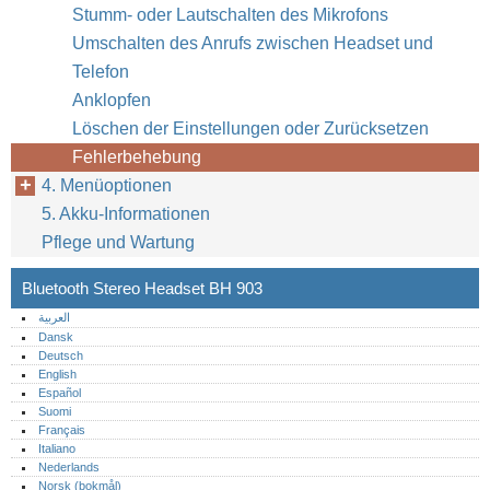
Stumm- oder Lautschalten des Mikrofons
Umschalten des Anrufs zwischen Headset und
Telefon
Anklopfen
Löschen der Einstellungen oder Zurücksetzen
Fehlerbehebung
4. Menüoptionen
5. Akku-Informationen
Pflege und Wartung
Bluetooth Stereo Headset BH 903
العربية
Dansk
Deutsch
English
Español
Suomi
Français
Italiano
Nederlands
Norsk (bokmål)‎