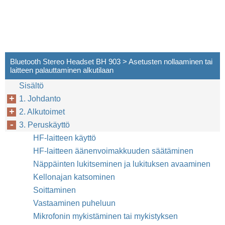
Bluetooth Stereo Headset BH 903 > Asetusten nollaaminen tai
laitteen palauttaminen alkutilaan
Sisältö
1. Johdanto
2. Alkutoimet
3. Peruskäyttö
HF-laitteen käyttö
HF-laitteen äänenvoimakkuuden säätäminen
Näppäinten lukitseminen ja lukituksen avaaminen
Kellonajan katsominen
Soittaminen
Vastaaminen puheluun
Mikrofonin mykistäminen tai mykistyksen