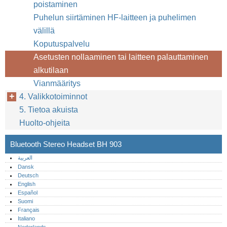
poistaminen
Puhelun siirtäminen HF-laitteen ja puhelimen
välillä
Koputuspalvelu
Asetusten nollaaminen tai laitteen palauttaminen
alkutilaan
Vianmääritys
4. Valikkotoiminnot
5. Tietoa akuista
Huolto-ohjeita
Bluetooth Stereo Headset BH 903
العربية
Dansk
Deutsch
English
Español
Suomi
Français
Italiano