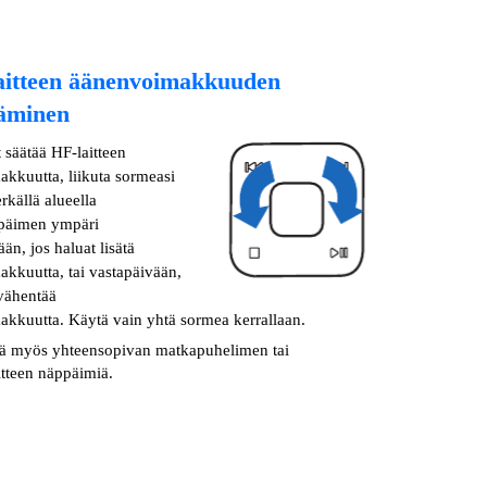
aitteen äänenvoimakkuuden
äminen
 säätää HF-laitteen
kkuutta, liikuta sormeasi
rkällä alueella
ppäimen ympäri
än, jos haluat lisätä
kkuutta, tai vastapäivään,
 vähentää
kkuutta. Käytä vain yhtä sormea kerrallaan.
ää myös yhteensopivan matkapuhelimen tai
itteen näppäimiä.