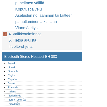
puhelimen välillä
Koputuspalvelu
Asetusten nollaaminen tai laitteen
palauttaminen alkutilaan
Vianmääritys
4. Valikkotoiminnot
5. Tietoa akuista
Huolto-ohjeita
Bluetooth Stereo Headset BH 903
العربية
Dansk
Deutsch
English
Español
Suomi
Français
Italiano
Nederlands
Norsk (bokmål)‎
Português‎