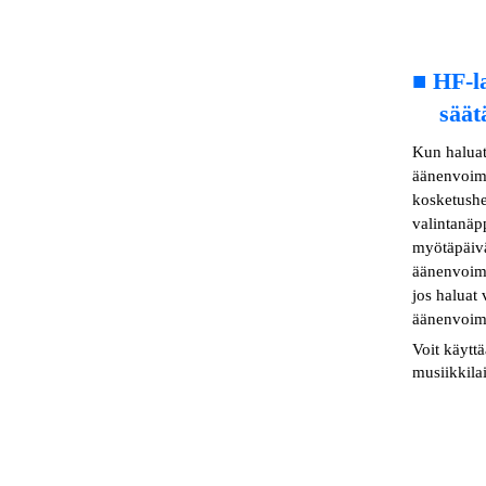
■
HF-l
säät
Kun haluat
äänenvoima
kosketushe
valintanä
myötäpäivä
äänenvoima
jos haluat
äänenvoima
Voit käytt
musiikkila