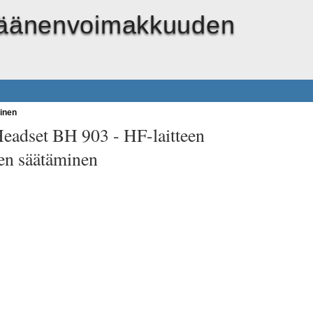
n äänenvoimakkuuden
inen
Headset BH 903 -
HF-laitteen
n säätäminen