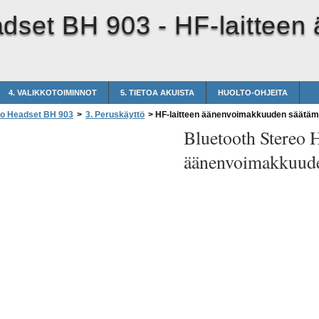
adset BH 903 -
HF-laittee
4. VALIKKOTOIMINNOT
5. TIETOA AKUISTA
HUOLTO-OHJEITA
eo Headset BH 903
>
3. Peruskäyttö
>
HF-laitteen äänenvoimakkuuden säätäm
Bluetooth Stereo 
äänenvoimakkuude