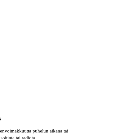
ö
nenvoimakkuutta puhelun aikana tai
soitinta tai radiota.