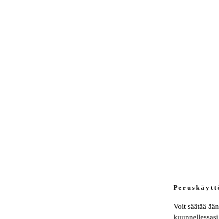
P e r u s k ä y t t 
Voit säätää ää
kuunnellessasi 