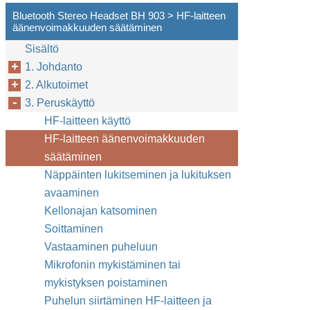
Bluetooth Stereo Headset BH 903 > HF-laitteen
äänenvoimakkuuden säätäminen
Sisältö
1. Johdanto
2. Alkutoimet
3. Peruskäyttö
HF-laitteen käyttö
HF-laitteen äänenvoimakkuuden
säätäminen
Näppäinten lukitseminen ja lukituksen
avaaminen
Kellonajan katsominen
Soittaminen
Vastaaminen puheluun
Mikrofonin mykistäminen tai
mykistyksen poistaminen
Puhelun siirtäminen HF-laitteen ja