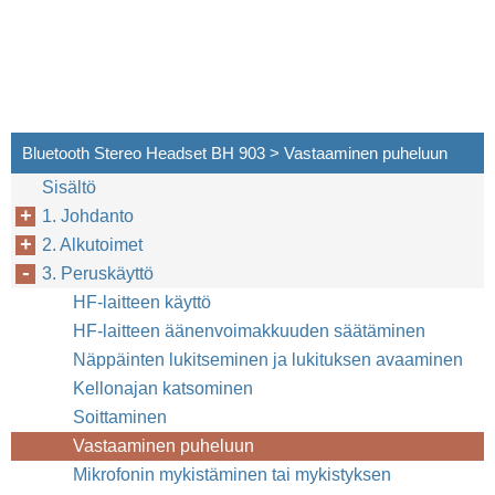
Bluetooth Stereo Headset BH 903 > Vastaaminen puheluun
Sisältö
1. Johdanto
2. Alkutoimet
3. Peruskäyttö
HF-laitteen käyttö
HF-laitteen äänenvoimakkuuden säätäminen
Näppäinten lukitseminen ja lukituksen avaaminen
Kellonajan katsominen
Soittaminen
Vastaaminen puheluun
Mikrofonin mykistäminen tai mykistyksen