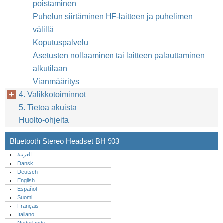
poistaminen
Puhelun siirtäminen HF-laitteen ja puhelimen
välillä
Koputuspalvelu
Asetusten nollaaminen tai laitteen palauttaminen
alkutilaan
Vianmääritys
4. Valikkotoiminnot
5. Tietoa akuista
Huolto-ohjeita
Bluetooth Stereo Headset BH 903
العربية
Dansk
Deutsch
English
Español
Suomi
Français
Italiano
Nederlands