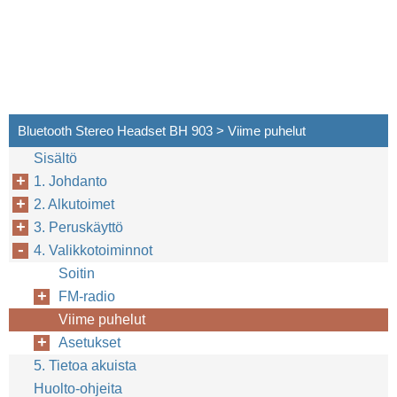
Bluetooth Stereo Headset BH 903 > Viime puhelut
Sisältö
1. Johdanto
2. Alkutoimet
3. Peruskäyttö
4. Valikkotoiminnot
Soitin
FM-radio
Viime puhelut
Asetukset
5. Tietoa akuista
Huolto-ohjeita