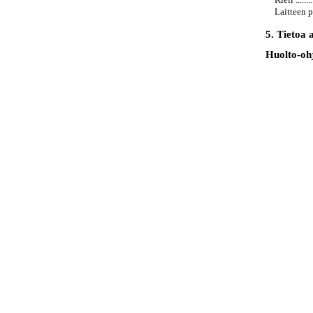
Laitteen pala
5. Tietoa akui
Huolto-ohjeita