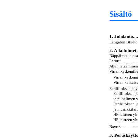
Sisältö
1. Johdanto.........
Langaton Bluetooth-tekn
2. Alkutoimet.......
Näppäimet ja osat.........
Laturit.....................
Akun lataaminen ..........
Virran kytkeminen tai 
Virran kytkeminen.....
Virran katkaiseminen 
Pariliitoksen ja yht
Pariliitoksen 
ja puhelimen välille .
Pariliitoksen 
ja musiikkilaitteen v
HF-laitteen yhteyd
HF-laitteen yhte
Näyttö......................
3. Peruskäyttö......