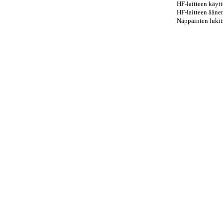
HF-laitteen käyttö .......
HF-laitteen äänenvo
Näppäinten lukitse