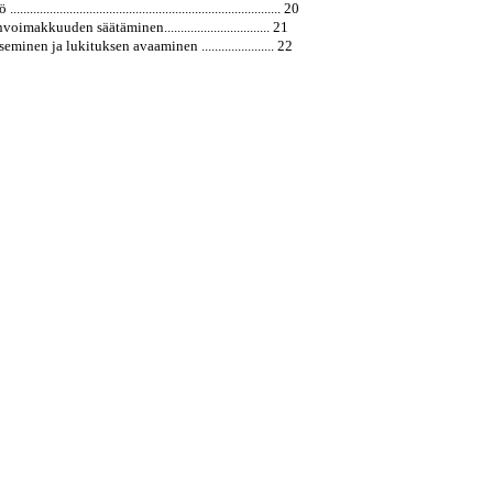
........................................................................... 20
imakkuuden säätäminen................................ 21
minen ja lukituksen avaaminen ...................... 22