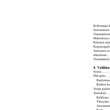
Kellonajan katsomi
Soittaminen ........
Vastaaminen puhelu
Mikrofonin m
Puhelun siirt
Koputuspalvelu ....
Asetusten no
alkutilaan..........
Vianmääritys........
4. Valikkotoim
Soitin ..............
FM-radio ...........
Radiokanavan e
Radion kuuntel
Viime puhelut .....
Asetukset ..........
Kirkkaus........
Yhteydet........
Automaattinen
Kieli ...........