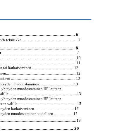
........................................................... 6
iikka................................................................ 7
.......................................................... 8
............................................................................. 8
.................................................................................... 10
........................................................................... 11
katkaiseminen................................................ 12
.......................................................................... 12
......................................................................... 13
eyden muodostaminen....................................... 13
ja yhteyden muodostaminen HF-laitteen
........................................................................... 13
ja yhteyden muodostaminen HF-laitteen
älille .................................................................. 15
en katkaiseminen ............................................ 16
yden muodostaminen uudelleen ..................... 17
................................................................................... 18
........................................................ 20