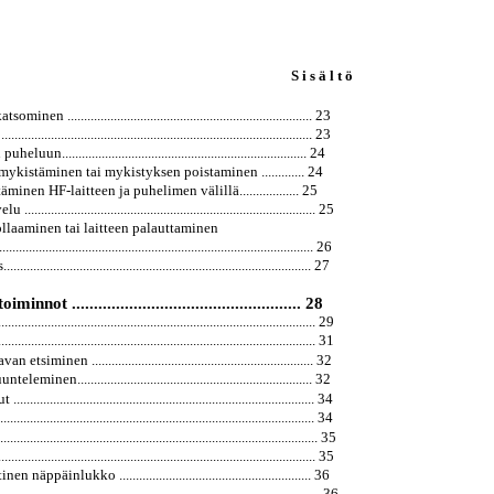
S i s ä l t ö
nen .......................................................................... 23
...................................................................................... 23
un.......................................................................... 24
ykistäminen tai mykistyksen poistaminen ............. 24
äminen HF-laitteen ja puhelimen välillä.................. 25
.................................................................................... 25
llaaminen tai laitteen palauttaminen
......................................................................................... 26
..................................................................................... 27
innot .................................................... 28
............................................................................................ 29
......................................................................................... 31
tsiminen ................................................................... 32
eminen....................................................................... 32
...................................................................................... 34
......................................................................................... 34
.......................................................................................... 35
......................................................................................... 35
 näppäinlukko .......................................................... 36
.............................................................................................. 36