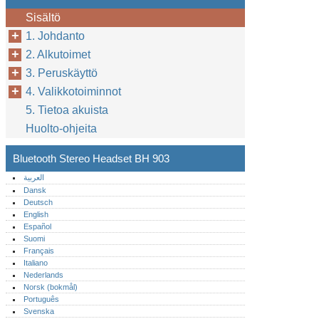
Sisältö
1. Johdanto
2. Alkutoimet
3. Peruskäyttö
4. Valikkotoiminnot
5. Tietoa akuista
Huolto-ohjeita
Bluetooth Stereo Headset BH 903
العربية
Dansk
Deutsch
English
Español
Suomi
Français
Italiano
Nederlands
Norsk (bokmål)‎
Português‎
Svenska