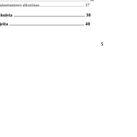
uttaminen alkutilaan................................................. 37
sta .......................................................... 38
 ............................................................. 40
5